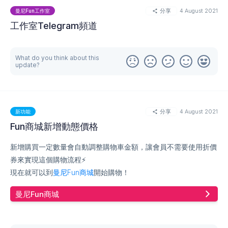
領了20%以上的市場，是這個領域增長最快的公司，每月有17億多
分享
4 August 2021
曼尼Fun工作室
人與一個 tawk.to 小部件互動——即每3個人中就有1人在線。
工作室Telegram頻道
曼尼Fun工作室所有
商城
及
學院
的即時聊天工具，即是使用
Tawk.to提供的服務，很榮幸我們能夠成為這樣的企業合作夥伴，
What do you think about this
現在可以至
曼尼Fun商城
查看合作夥伴徽章，亦可至Tawk.to官方
update?
網站查看
合作夥伴目錄
，為台灣第二個成為
Tawk.to的合作夥伴
，
為此我們感到無比殊榮。
想使用世界排行第一的即時聊天工具在您的網站(WordPress或許
分享
4 August 2021
新功能
多網站)上?
Fun商城新增動態價格
👇請點選此處立即使用或了解更多：
全球第一即時聊天應用程式Tawk.to
新增購買一定數量會自動調整購物車金額，讓會員不需要使用折價
券來實現這個購物流程⚡
立即使用👉全球第一即時聊天應用程式Tawk.to
現在就可以到
曼尼Fun商城
開始購物！
曼尼Fun商城
更多