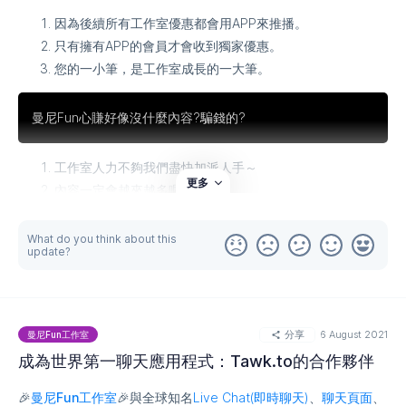
因為後續所有工作室優惠都會用APP來推播。
只有擁有APP的會員才會收到獨家優惠。
您的一小筆，是工作室成長的一大筆。
曼尼Fun心賺好像沒什麼內容?騙錢的?
工作室人力不夠我們盡快加派人手～
更多
內容一定會越來越多喔～
騙錢太難聽，要講吸金啦～
What do you think about this
總之
update?
就是用這個APP
拉贊助
啦~
這扣掉Google的抽成其實不到一杯咖啡
分享
6 August 2021
曼尼Fun工作室
成為世界第一聊天應用程式：Tawk.to的合作夥伴
所以別計較了
🎉
曼尼Fun工作室
🎉與全球知名
Live Chat(即時聊天)
、
聊天頁面
、