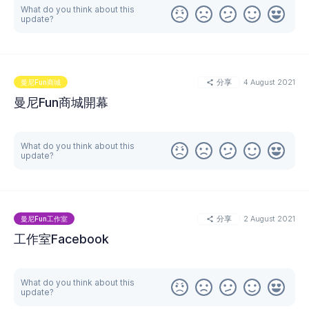
What do you think about this
update?
分享
4 August 2021
曼尼Fun商城
曼尼Fun商城開幕
更多
What do you think about this
update?
分享
2 August 2021
曼尼Fun工作室
工作室Facebook
What do you think about this
update?