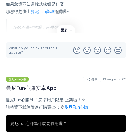
如果您還不知道韓式辣麵是什麼
那您得趕快上
曼尼Fun商城
搶購囉~
辣的不是你的嘴，而是你的靈魂！
更多
What do you think about this
update?
分享
13 August 2021
曼尼Fun心賺
曼尼Fun心賺安卓App
曼尼Fun心賺APP(安卓用戶限定)上架啦！🎉
請移置下載位置進行購買👉：©
曼尼Fun心賺
曼尼Fun心賺為什麼要費用啦？