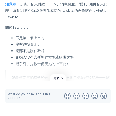
💜💚🧡💖💛🤎🤍
知識庫
、票務、聊天付款、CRM、消息傳遞、電話、雇傭聊天代
阿或者想贊助曼尼Fun工作室
理、虛擬助理的SaaS服務供應商的Tawk.to的合作夥伴，什麼是
請用力點下面紅色按鈕👇
Tawk.to?
我迫不及待想贊助曼尼Fun工作室
關於Tawk.to：
不是第一個上市的..
沒有創投資金..
總部不是設在矽谷..
創始人沒有去斯坦福大學或哈佛大學..
競爭對手是數十億美元的上市公司..
如果你專注於競爭對手，那麼你就不會專注於你的客戶——致
更多
力於盡可能接近你的客戶，真正愛上你為他們解決的問題，你
不能輸！
What do you think about this
update?
但，
tawk.to 現在是世界上使用最廣泛的即時聊天應用程式#1，已經佔