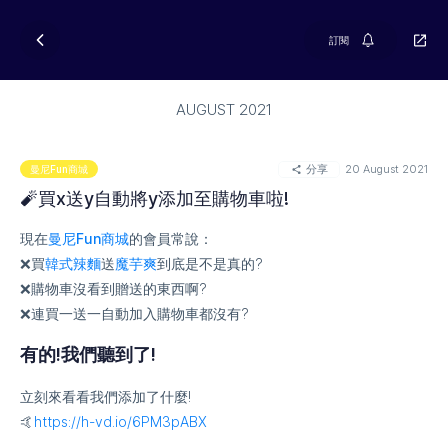
訂閱
AUGUST 2021
分享
20 August 2021
曼尼Fun商城
🧨買x送y自動將y添加至購物車啦!
現在
曼尼Fun商城
的會員常說：
❌買
韓式辣麵
送
魔芋爽
到底是不是真的?
❌購物車沒看到贈送的東西啊?
❌連買一送一自動加入購物車都沒有?
有的!我們聽到了!
立刻來看看我們添加了什麼!
🤙
https://h-vd.io/6PM3pABX